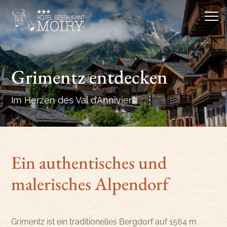
Grimentz entdecken
Im Herzen des Val d’Anniviers
Ein authentisches und
malerisches Alpendorf
Grimentz ist ein traditionelles Bergdorf auf 1564 m