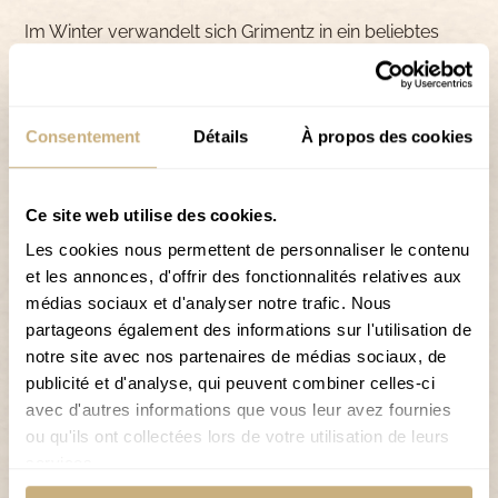
Im Winter verwandelt sich Grimentz in ein beliebtes
Skigebiet mit abwechslungsreichen Pisten bis auf fast
3000 m Höhe – geeignet für Anfänger ebenso wie für
erfahrene Skifahrer.
Consentement
Détails
À propos des cookies
Das Skigebiet Grimentz Zinal bietet nicht nur alpinen
Skisport, sondern auch Snowboard, Rodeln,
Ce site web utilise des cookies.
Langlaufloipen und Winterwanderwege, um den
Les cookies nous permettent de personnaliser le contenu
Schnee in vollen Zügen zu genießen.
et les annonces, d'offrir des fonctionnalités relatives aux
médias sociaux et d'analyser notre trafic. Nous
Warum im Hôtel de Moiry übernachten?
partageons également des informations sur l'utilisation de
notre site avec nos partenaires de médias sociaux, de
Kostenloser Shuttlebus
publicité et d'analyse, qui peuvent combiner celles-ci
Sicherer Skiraum für Ihre Skier und Schuhe
avec d'autres informations que vous leur avez fournies
Öffentlicher Parkplatz direkt neben dem Hotel
ou qu'ils ont collectées lors de votre utilisation de leurs
services.
Frühstück inbegriffen